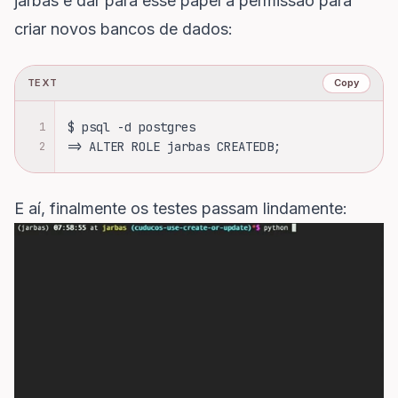
jarbas e dar para esse papel a permissão para
criar novos bancos de dados:
TEXT
Copy
1
$ psql -d postgres
2
=> ALTER ROLE jarbas CREATEDB;
E aí, finalmente os testes passam lindamente: