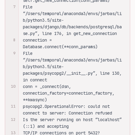
self.get_new_connection(conn_params)
7
File 
“/Users/temporal/anaconda3/envs/jarbas/li
b/python3.5/site-
packages/django/db/backends/postgresql/ba
se.py”, line 176, in get_new_connection
8
connection = 
Database.connect(**conn_params)
9
File 
“/Users/temporal/anaconda3/envs/jarbas/li
b/python3.5/site-
packages/psycopg2/__init__.py”, line 130, 
in connect
10
conn = _connect(dsn, 
connection_factory=connection_factory, 
**kwasync)
11
psycopg2.OperationalError: could not 
connect to server: Connection refused
12
Is the server running on host “localhost” 
(::1) and accepting
13
TCP/IP connections on port 5432?