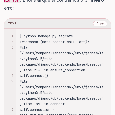
migrate
erro:
TEXT
Copy
1
$ python manage.py migrate
2
Traceback (most recent call last):
3
File 
“/Users/temporal/anaconda3/envs/jarbas/li
b/python3.5/site-
packages/django/db/backends/base/base.py”
, line 213, in ensure_connection
4
self.connect()
5
File 
“/Users/temporal/anaconda3/envs/jarbas/li
b/python3.5/site-
packages/django/db/backends/base/base.py”
, line 189, in connect
6
self.connection = 