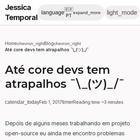
Jessica
🇧🇷
light_mode
language
expand_more
Temporal
PT
Home
Blog
chevron_right
chevron_right
Até core devs tem atrapalhos ¯\_(ツ)_/¯
Até core devs tem
atrapalhos ¯\_(ツ)_/¯
calendar_today
Feb 1, 2017
timer
Reading time ~3 minutes
Depois de alguns meses trabalhando em projeto
open-source eu ainda me encontro problemas