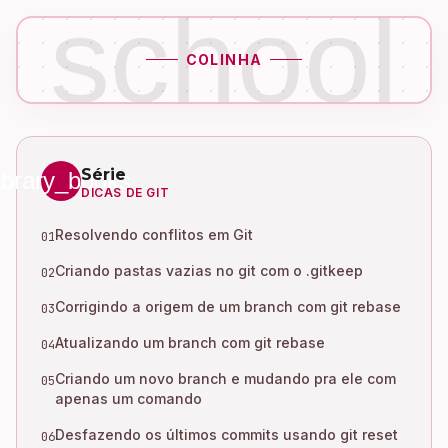
school
COLINHA
Série
library_books
DICAS DE GIT
Resolvendo conflitos em Git
01
Criando pastas vazias no git com o .gitkeep
02
Corrigindo a origem de um branch com git rebase
03
Atualizando um branch com git rebase
04
Criando um novo branch e mudando pra ele com
05
apenas um comando
Desfazendo os últimos commits usando git reset
06