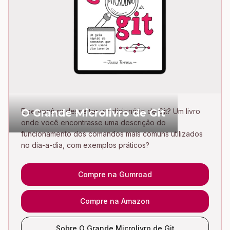
O Grande Microlivro de Git
E se você pudesse ter um dicionário de Git? Um livro
onde você encontrasse uma descrição do
funcionamento dos comandos mais comuns utilizados
no dia-a-dia, com exemplos práticos?
Compre na Gumroad
Compre na Amazon
Sobre O Grande Microlivro de Git