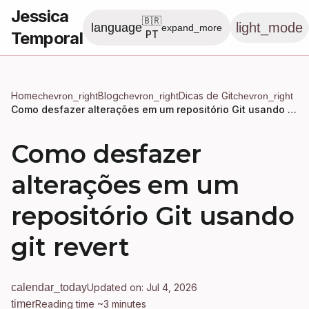
Jessica
🇧🇷
light_mode
language
expand_more
Temporal
PT
Home
Blog
Dicas de Git
chevron_right
chevron_right
chevron_right
Como desfazer alterações em um repositório Git usando git revert
Como desfazer
alterações em um
repositório Git usando
git revert
calendar_today
Updated on: Jul 4, 2026
timer
Reading time ~3 minutes