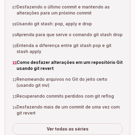
Desfazendo o último commit e mantendo as
07
alterações para um próximo commit
Usando git stash: pop, apply e drop
08
Aprenda para que serve o comando git stash drop
09
Entenda a diferença entre git stash pop e git
10
stash apply
Como desfazer alterações em um repositório Git
11
usando git revert
Renomeando arquivos no Git do jeito certo
12
(usando git mv)
Recuperando commits perdidos com git reflog
13
Desfazendo mais de um commit de uma vez com
14
git revert
Ver todas as séries