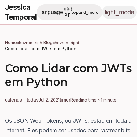
Jessica
🇧🇷
light_mode
language
expand_more
Temporal
PT
Home
Blog
chevron_right
chevron_right
Como Lidar com JWTs em Python
Como Lidar com JWTs
em Python
calendar_today
Jul 2, 2021
timer
Reading time ~1 minute
Os JSON Web Tokens, ou JWTs, estão em toda a
Internet. Eles podem ser usados ​​para rastrear bits