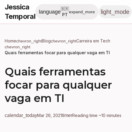
Jessica
🇧🇷
light_mode
language
expand_more
Temporal
PT
Home
Blog
Carreira em Tech
chevron_right
chevron_right
chevron_right
Quais ferramentas focar para qualquer vaga em TI
Quais ferramentas
focar para qualquer
vaga em TI
calendar_today
Mar 26, 2021
timer
Reading time ~10 minutes