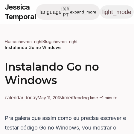
Jessica
🇧🇷
light_mode
language
expand_more
Temporal
PT
Home
Blog
chevron_right
chevron_right
Instalando Go no Windows
Instalando Go no
Windows
calendar_today
May 11, 2018
timer
Reading time ~1 minute
Pra galera que assim como eu precisa escrever e
testar código Go no Windows, vou mostrar o