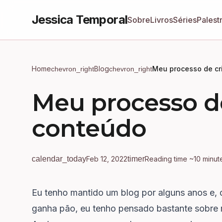
Jessica Temporal
Sobre
Livros
Séries
Palest
Home
Blog
Meu processo de cr
chevron_right
chevron_right
Meu processo de
conteúdo
calendar_today
Feb 12, 2022
timer
Reading time ~10 minut
Eu tenho mantido um blog por alguns anos e, 
ganha pão, eu tenho pensado bastante sobre 