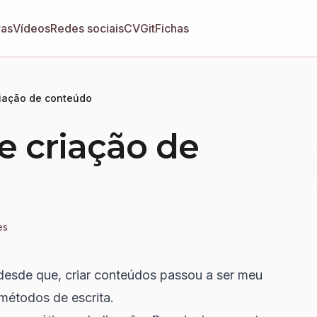
ras
Vídeos
Redes sociais
CV
GitFichas
iação de conteúdo
tips
 criação de
es
desde que, criar conteúdos passou a ser meu
métodos de escrita.