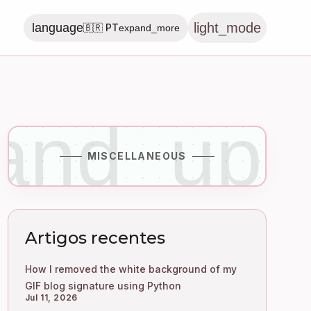
light_mode
language
🇧🇷 PT
expand_more
_and_upd
MISCELLANEOUS
Artigos recentes
How I removed the white background of my
GIF blog signature using Python
Jul 11, 2026