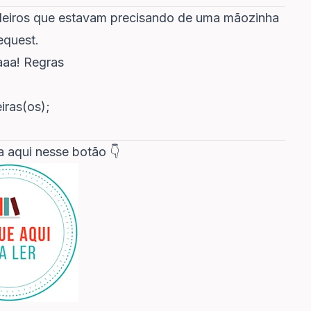
sileiros que estavam precisando de uma mãozinha
equest.
aaa! Regras
iras(os);
ca aqui nesse botão 👇