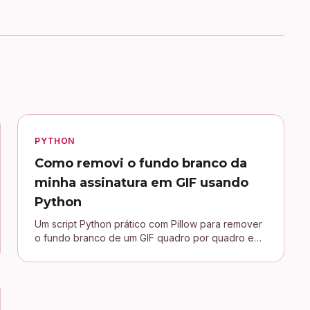
PYTHON
Como removi o fundo branco da
minha assinatura em GIF usando
Python
Um script Python prático com Pillow para remover
o fundo branco de um GIF quadro por quadro e
conectar uma assinatura transparente no blog
Jekyll.