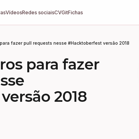
ras
Vídeos
Redes sociais
CV
GitFichas
s para fazer pull requests nesse #Hacktoberfest versão 2018
iros para fazer
esse
versão 2018