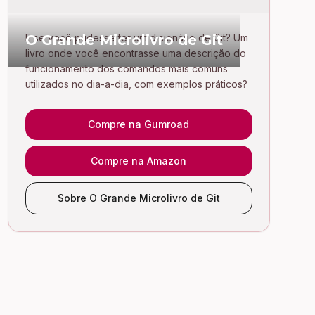
O Grande Microlivro de Git
E se você pudesse ter um dicionário de Git? Um
livro onde você encontrasse uma descrição do
funcionamento dos comandos mais comuns
utilizados no dia-a-dia, com exemplos práticos?
Compre na Gumroad
Compre na Amazon
Sobre O Grande Microlivro de Git