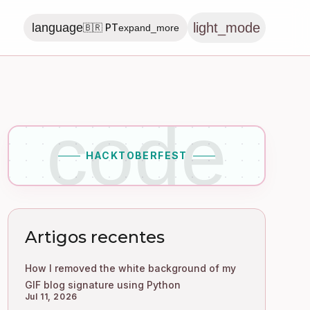
light_mode
language
🇧🇷 PT
expand_more
code
HACKTOBERFEST
Artigos recentes
How I removed the white background of my
GIF blog signature using Python
Jul 11, 2026