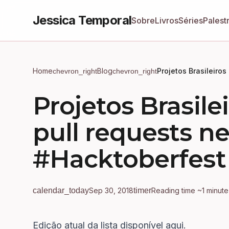
Jessica Temporal
Sobre
Livros
Séries
Palest
Home
Blog
Projetos Brasileiro
chevron_right
chevron_right
Projetos Brasile
pull requests n
#Hacktoberfest 
calendar_today
Sep 30, 2018
timer
Reading time ~1 minute
Edição atual da lista disponível aqui
.