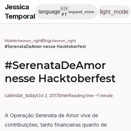
Jessica
🇧🇷
light_mode
language
expand_more
Temporal
PT
Home
Blog
chevron_right
chevron_right
#SerenataDeAmor nesse Hacktoberfest
#SerenataDeAmor
nesse Hacktoberfest
calendar_today
Oct 2, 2017
timer
Reading time ~1 minute
A
Operação Serenata de Amor
vive de
contribuições, tanto financeiras quanto de