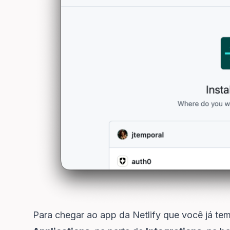
Para chegar ao app da Netlify que você já te