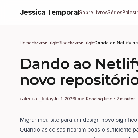
Jessica Temporal
Sobre
Livros
Séries
Palest
Home
Blog
Dando ao Netlify ac
chevron_right
chevron_right
Dando ao Netlif
novo repositóri
calendar_today
Jul 1, 2026
timer
Reading time ~2 minutes
Migrar meu site para um design novo signific
Quando as coisas ficaram boas o suficiente par