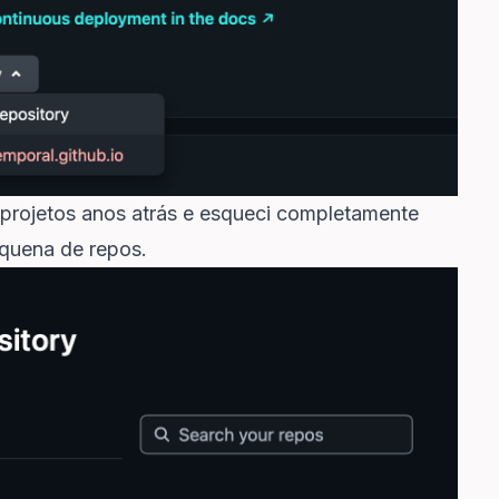
 projetos anos atrás e esqueci completamente
equena de repos.