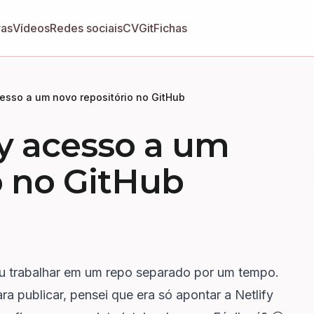
ras
Vídeos
Redes sociais
CV
GitFichas
esso a um novo repositório no GitHub
y acesso a um
o no GitHub
ou trabalhar em um repo separado por um tempo.
a publicar, pensei que era só apontar a Netlify