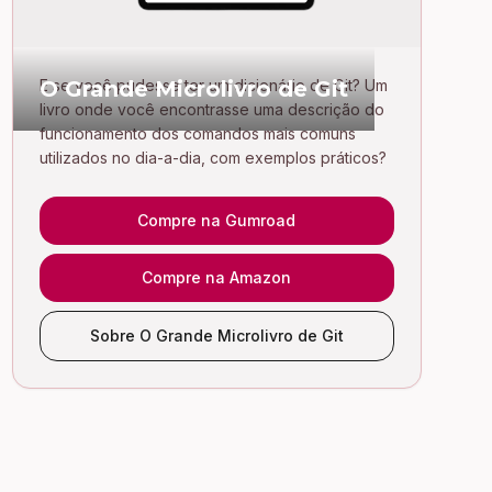
O Grande Microlivro de Git
E se você pudesse ter um dicionário de Git? Um
livro onde você encontrasse uma descrição do
funcionamento dos comandos mais comuns
utilizados no dia-a-dia, com exemplos práticos?
Compre na Gumroad
Compre na Amazon
Sobre O Grande Microlivro de Git