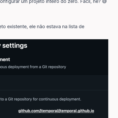
figurar um projeto inteiro do zero. Fácil, né? 😅
o existente, ele não estava na lista de