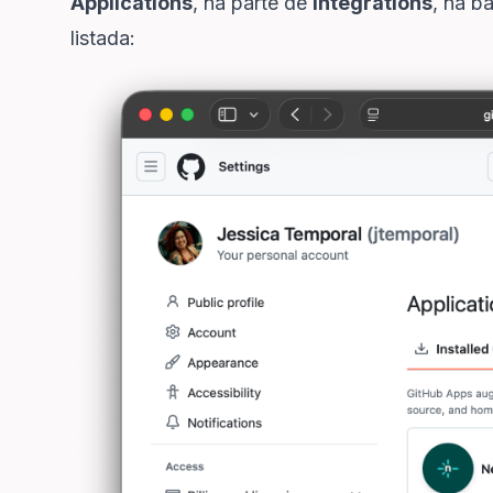
Applications
, na parte de
Integrations
, na b
listada: