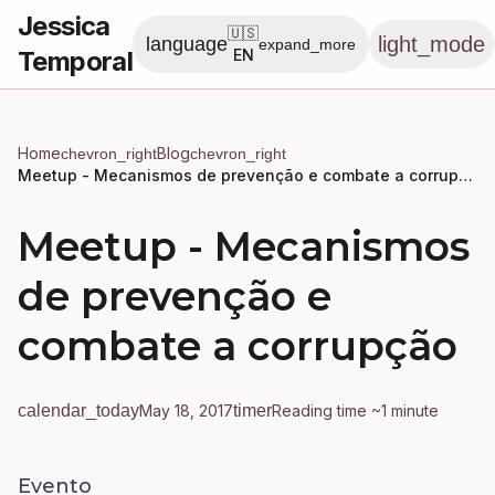
Jessica
🇺🇸
light_mode
language
expand_more
Temporal
EN
Home
Blog
chevron_right
chevron_right
Meetup - Mecanismos de prevenção e combate a corrupção
Meetup - Mecanismos
de prevenção e
combate a corrupção
calendar_today
May 18, 2017
timer
Reading time ~1 minute
Evento